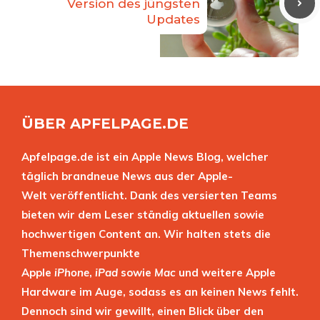
Version des jüngsten
Updates
ÜBER APFELPAGE.DE
Apfelpage.de ist ein Apple News Blog, welcher
täglich brandneue News aus der Apple-
Welt veröffentlicht. Dank des versierten Teams
bieten wir dem Leser ständig aktuellen sowie
hochwertigen Content an. Wir halten stets die
Themenschwerpunkte
Apple
iPhone
,
iPad
sowie
Mac
und weitere Apple
Hardware im Auge, sodass es an keinen News fehlt.
Dennoch sind wir gewillt, einen Blick über den