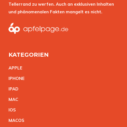
Tellerrand zu werfen. Auch an exklusiven Inhalten
und phänomenalen Fakten mangelt es nicht.
KATEGORIEN
APPL
E
IPHON
E
IPA
D
MA
C
IO
S
MACO
S