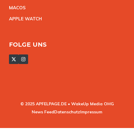
MACO
S
APPLE WATC
H
FOLGE UNS
© 2025 APFELPAGE.DE • WakeUp Media OHG
News Feed
Datenschutz
Impressum