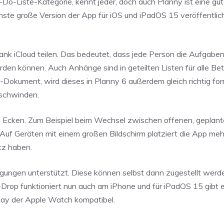
-Do-Liste-Kategorie, kennt jeder, doch auch Planny ist eine gu
te große Version der App für iOS und iPadOS 15 veröffentlicht
ank iCloud teilen. Das bedeutet, dass jede Person die Aufgaben
en können. Auch Anhänge sind in geteilten Listen für alle Bete
Dokument, wird dieses in Planny 6 außerdem gleich richtig for
rschwinden.
n Ecken. Zum Beispiel beim Wechsel zwischen offenen, geplan
 Auf Geräten mit einem großen Bildschirm platziert die App me
tz haben.
gungen unterstützt. Diese können selbst dann zugestellt werd
-Drop funktioniert nun auch am iPhone und für iPadOS 15 gibt 
ay der Apple Watch kompatibel.