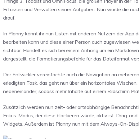
Things 3, Todoist und OmniFocus, die großen Player in der To
Erfassen und Verwalten seiner Aufgaben. Nun wurde die nächs
drauf.
In Planny könnt ihr nun Listen mit anderen Nutzern der App d
bearbeiten kann und diese einer Person auch zugewiesen werd
sichtbar. Handelt es sich bei einem Anhang um ein Markdown-
dargestellt, die Formatierungsbefehle für das Dateiformat ve
Der Entwickler vereinfachte auch die Navigation an mehrere
erledigten Task, das geht nun über ein horizontales Wischen.
nebeneinander, sodass mehr Inhalte auf einem Bildschirm Pla
Zusätzlich werden nun zeit- oder ortsabhängige Benachrichti
Fokus-Modus, der diese blockieren würde, aktiv ist. Drag-and
Widgets. Außerdem ist Planny nun mit dem Always-On-Displ