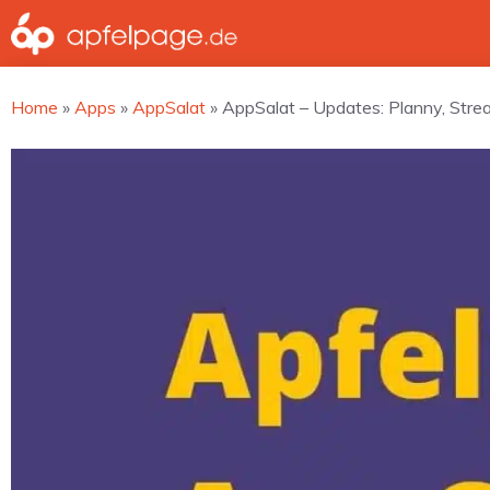
Zum
Inhalt
springen
Home
»
Apps
»
AppSalat
»
AppSalat – Updates: Planny, Strea