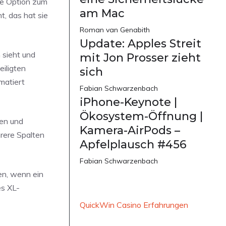
te Option zum
am Mac
, das hat sie
Roman van Genabith
Update: Apples Streit
 sieht und
mit Jon Prosser zieht
iligten
sich
matiert
Fabian Schwarzenbach
iPhone-Keynote |
Ökosystem-Öffnung |
ten und
Kamera-AirPods –
hrere Spalten
Apfelplausch #456
Fabian Schwarzenbach
en, wenn ein
es XL-
QuickWin Casino Erfahrungen