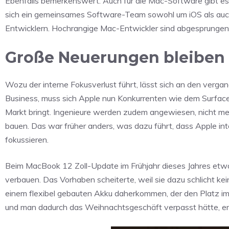
Ebenfalls bemerkenswert: Auch für die Mac-Software gibt es
sich ein gemeinsames Software-Team sowohl um iOS als auc
Entwicklern. Hochrangige Mac-Entwickler sind abgesprungen
Große Neuerungen bleiben 
Wozu der interne Fokusverlust führt, lässt sich an den verg
Business, muss sich Apple nun Konkurrenten wie dem Surface
Markt bringt. Ingenieure werden zudem angewiesen, nicht me
bauen. Das war früher anders, was dazu führt, dass Apple int
fokussieren.
Beim MacBook 12 Zoll-Update im Frühjahr dieses Jahres etw
verbauen. Das Vorhaben scheiterte, weil sie dazu schlicht kei
einem flexibel gebauten Akku daherkommen, der den Platz i
und man dadurch das Weihnachtsgeschäft verpasst hätte, ent