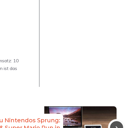
msatz: 10
n ist das
zu Nintendos Sprung:
 Super Mario Run in