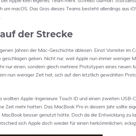
 bei Apple kein eigenes Team mehr, schreibt Gurman. Stattde
h um macOS. Das Gros dieses Teams besteht allerdings aus iO
.
auf der Strecke
angenen Jahren der Mac-Geschichte ablesen. Einst Vorreiter im 
 geschlagen geben. Nicht nur, weil Apple nun immer weniger 
hr nur einen, sondern gleich mehrere Prototypen eines neuen 
ern nun weniger Zeit hat, sich auf den letztlich gewählten Pro
a wollten Apple-Ingenieure Touch ID und einen zweiten USB-
ne Zeit mehr hatten. Das MacBook Pro in diesem Jahr sollte eige
m MacBook besser genutzt hätte. Doch da die Entwicklung zu l
schied sich Apple doch wieder für einen herkömmlichen, eckig