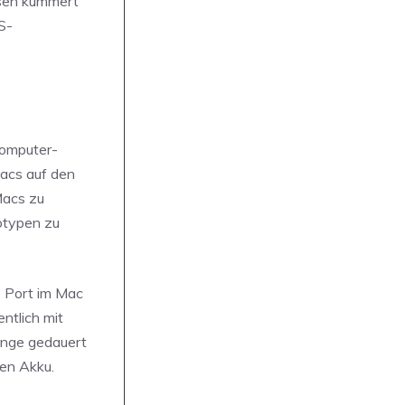
ssen kümmert
S-
Computer-
Macs auf den
Macs zu
totypen zu
C Port im Mac
ntlich mit
ange gedauert
en Akku.