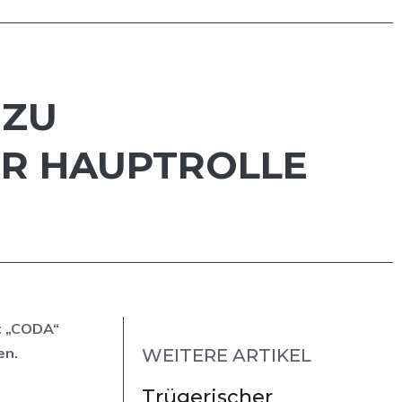
 ZU
DER HAUPTROLLE
it „CODA“
en.
WEITERE ARTIKEL
Trügerischer