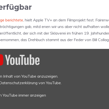
verfügbar
ge berichtete
, hielt Apple TV+ an dem Filmprojekt fest. Fairer
rächtigungen gab, mitd enen wir uns aber nicht aufhalten woll
röffentlicht, der sich mit der Sklaverei im frühen 19. Jahrhunder
bernommen, das Drehbuch stammt aus der Feder von Bill Colla
en Inhalt von YouTube anzuzeigen.
Datenschutzerklärung von YouTube
.
on YouTube immer anzeigen