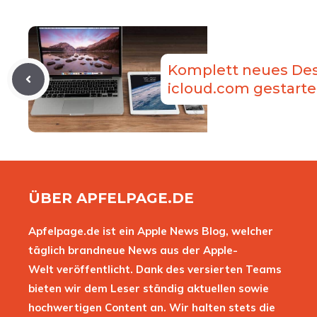
Komplett neues Des
icloud.com gestarte
ÜBER APFELPAGE.DE
Apfelpage.de ist ein Apple News Blog, welcher
täglich brandneue News aus der Apple-
Welt veröffentlicht. Dank des versierten Teams
bieten wir dem Leser ständig aktuellen sowie
hochwertigen Content an. Wir halten stets die