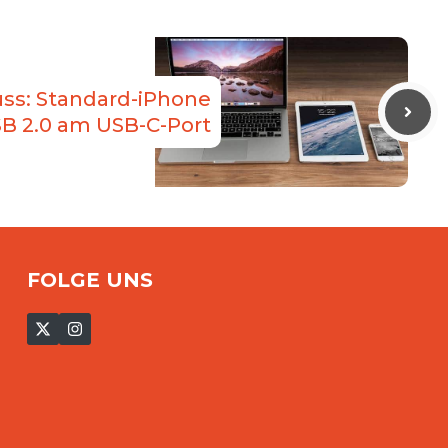
ss: Standard-iPhone
SB 2.0 am USB-C-Port
FOLGE UNS