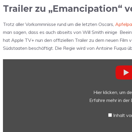
Trailer zu „Emancipation“ 
Trotz aller Vorkommnisse rund um die letzten Oscars,
Apfelpa
man sagen, dass es auch abseits von Will Smith einige Beeint
hat Apple TV+ nun den offiziellen Trailer zu dem neuen Film ve
Südstaaten beschäftigt. Die Regie wird von Antoine Fuqua ü
„Emancipation
—
Official
Trailer
|
Hier klicken, um d
Apple
Erfahre mehr in der
TV+“
von
Inhalt v
YouTube
anzeigen