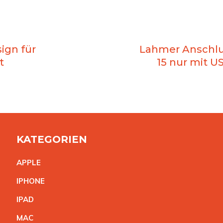
ign für
Lahmer Anschlu
t
15 nur mit U
KATEGORIEN
APPL
E
IPHON
E
IPA
D
MA
C