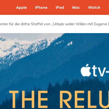
Apple
iPhone
iPad
Mac
Watch
ermin für die dritte Staffel von „Urlaub wider Willen mit Eugene 