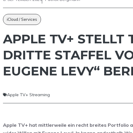
iCloud / Services
APPLE TV+ STELLT
DRITTE STAFFEL V
EUGENE LEVY“ BER
Apple TV+ Streaming
Apple TV+ hat mittlerweile ein recht breites Portfolio a
wider Willen mit Eugene Levy“. In knapp anderthalb Woc