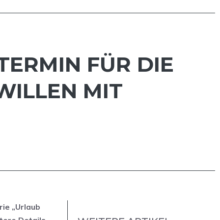
TERMIN FÜR DIE
WILLEN MIT
rie „Urlaub
tere Details.