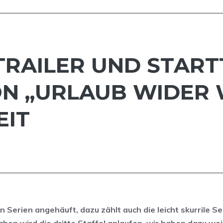
 TRAILER UND START
ON „URLAUB WIDER 
EIT
n Serien angehäuft, dazu zählt auch die leicht skurrile Se
hen wird die dritte Staffel anlaufen, wir haben dazu wei