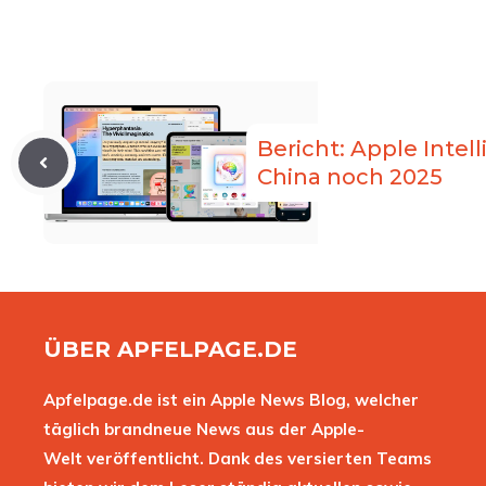
Bericht: Apple Intell
China noch 2025
ÜBER APFELPAGE.DE
Apfelpage.de ist ein Apple News Blog, welcher
täglich brandneue News aus der Apple-
Welt veröffentlicht. Dank des versierten Teams