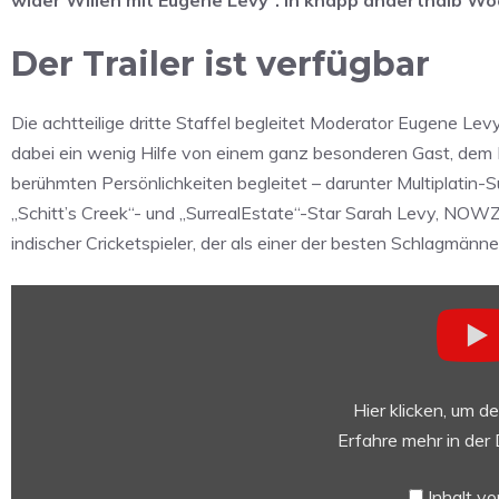
Der Trailer ist verfügbar
Die achtteilige dritte Staffel begleitet Moderator Eugene Le
dabei ein wenig Hilfe von einem ganz besonderen Gast, dem 
berühmten Persönlichkeiten begleitet – darunter Multiplatin
„Schitt’s Creek“- und „SurrealEstate“-Star Sarah Levy, NOWZ
indischer Cricketspieler, der als einer der besten Schlagmänner
„The
Reluctant
Traveler
—
Season
Hier klicken, um d
3
Erfahre mehr in der
Official
Trailer
Inhalt v