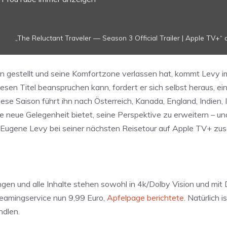
„The Reluctant Traveler — Season 3 Official Trailer | Apple TV+“ 
en gestellt und seine Komfortzone verlassen hat, kommt Levy 
esen Titel beanspruchen kann, fordert er sich selbst heraus, ein
iese Saison führt ihn nach Österreich, Kanada, England, Indien, I
 neue Gelegenheit bietet, seine Perspektive zu erweitern – un
 Eugene Levy bei seiner nächsten Reisetour auf Apple TV+ zu
ngen und alle Inhalte stehen sowohl in 4k/Dolby Vision und mi
reamingservice nun 9,99 Euro,
Apfelpage berichtete.
Natürlich i
ndlen.