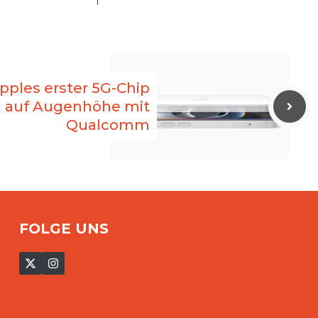
ples erster 5G-Chip
 auf Augenhöhe mit
Qualcomm
FOLGE UNS