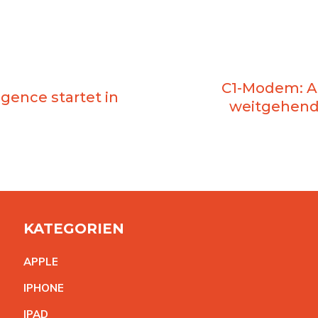
C1-Modem: Ap
igence startet in
weitgehend
KATEGORIEN
APPL
E
IPHON
E
IPA
D