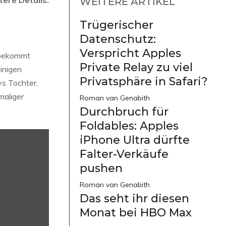
WEITERE ARTIKEL
Trügerischer
Datenschutz:
Verspricht Apples
d bekommt
Private Relay zu viel
inigen
Privatsphäre in Safari?
ys Tochter,
maliger
Roman van Genabith
Durchbruch für
Foldables: Apples
iPhone Ultra dürfte
Falter-Verkäufe
pushen
Roman van Genabith
Das seht ihr diesen
Monat bei HBO Max