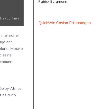
Patrick Bergmann
direkt öffnen
QuickWin Casino Erfahrungen
immer näher
ige der
rland, Mexiko,
d seine
schauen.
t Dolby Atmos
st es auch