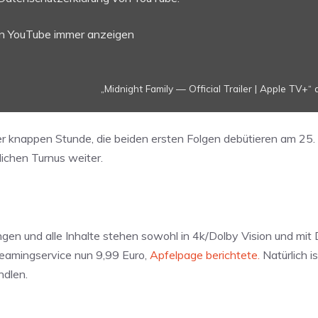
on YouTube immer anzeigen
„Midnight Family — Official Trailer | Apple TV+“ 
iner knappen Stunde, die beiden ersten Folgen debütieren am 25
ichen Turnus weiter.
ngen und alle Inhalte stehen sowohl in 4k/Dolby Vision und mi
reamingservice nun 9,99 Euro,
Apfelpage berichtete.
Natürlich i
ndlen.