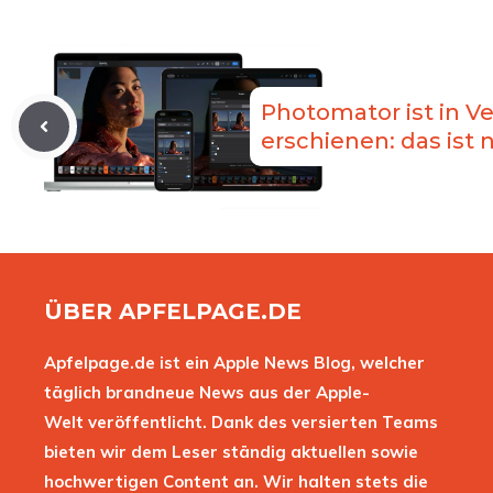
Photomator ist in Ve
erschienen: das ist 
ÜBER APFELPAGE.DE
Apfelpage.de ist ein Apple News Blog, welcher
täglich brandneue News aus der Apple-
Welt veröffentlicht. Dank des versierten Teams
bieten wir dem Leser ständig aktuellen sowie
hochwertigen Content an. Wir halten stets die