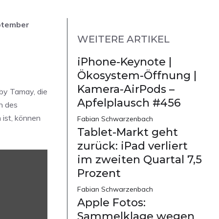
eptember
WEITERE ARTIKEL
iPhone-Keynote |
Ökosystem-Öffnung |
Kamera-AirPods –
aby Tamay, die
Apfelplausch #456
n des
 ist, können
Fabian Schwarzenbach
Tablet-Markt geht
zurück: iPad verliert
im zweiten Quartal 7,5
Prozent
Fabian Schwarzenbach
Apple Fotos:
Sammelklage wegen