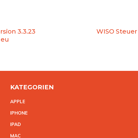
rsion 3.3.23
WISO Steuer 
neu
KATEGORIEN
APPL
E
IPHON
E
IPA
D
MA
C