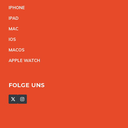
IPHON
E
IPA
D
MA
C
IO
S
MACO
S
APPLE WATC
H
FOLGE UNS