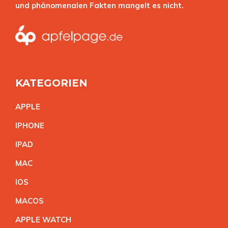
und phänomenalen Fakten mangelt es nicht.
KATEGORIEN
APPL
E
IPHON
E
IPA
D
MA
C
IO
S
MACO
S
APPLE WATC
H