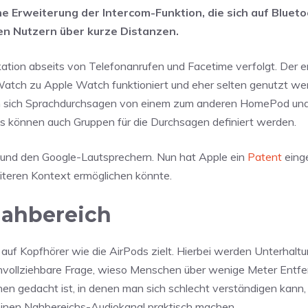
ne Erweiterung der Intercom-Funktion, die sich auf Bluet
hen Nutzern über kurze Distanzen.
tion abseits von Telefonanrufen und Facetime verfolgt. Der e
 Watch zu Apple Watch funktioniert und eher selten genutzt we
ssen sich Sprachdurchsagen von einem zum anderen HomePod un
es können auch Gruppen für die Durchsagen definiert werden.
 und den Google-Lautsprechern. Nun hat Apple ein
Patent
einge
iteren Kontext ermöglichen könnte.
Nahbereich
 auf Kopfhörer wie die AirPods zielt. Hierbei werden Unterhalt
hvollziehbare Frage, wieso Menschen über wenige Meter Entfe
nen gedacht ist, in denen man sich schlecht verständigen kann,
einen Nahbereichs-Audiokanal praktisch machen.