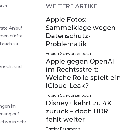
ooth-
WEITERE ARTIKEL
Apple Fotos:
Sammelklage wegen
rste Anlauf
Datenschutz-
rden dürfte.
Problematik
d auch zu
Fabian Schwarzenbach
Apple gegen OpenAI
reicht und
im Rechtsstreit:
Welche Rolle spielt ein
iCloud-Leak?
Fabian Schwarzenbach
Disney+ kehrt zu 4K
ungen im
zurück – doch HDR
rnung auf
fehlt weiter
 etwa in sehr
Patrick Bergmann