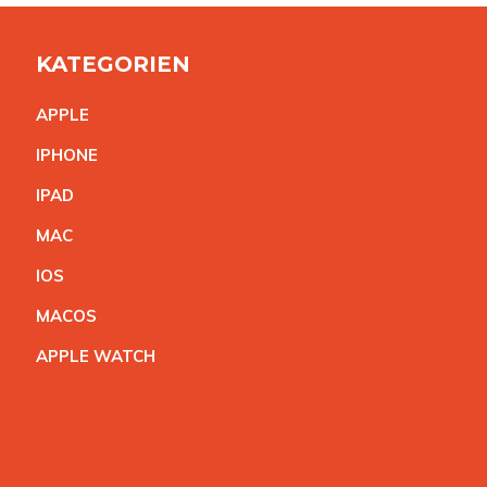
KATEGORIEN
APPL
E
IPHON
E
IPA
D
MA
C
IO
S
MACO
S
APPLE WATC
H