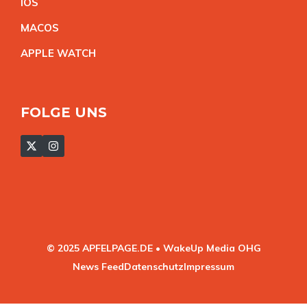
IO
S
MACO
S
APPLE WATC
H
FOLGE UNS
© 2025 APFELPAGE.DE • WakeUp Media OHG
News Feed
Datenschutz
Impressum