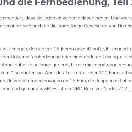
nd die Fernbedienung, Teil 
ommentiert, dass sie jeden einzelnen gelesen haben. Und wer 
 er erinnert sich noch an die lange, lange Geschichte von Roma
 zu zerlegen, den ich vor 15 Jahren gekauft hatte, ihr erinnert 
 einer Universalfernbedienung oder einer anderen Lösung, die es 
stand, habe ich so lange genervt, bis sie mir irgendwann gesag
timmt“, so sagten sie. Aber das Teil kostet über 100 Euro und 
nge Universalfernbedienungen ab 15 Euro, die „klappen mit übe
 es von euch jemand weiß: Es ist ein NRD Receiver Modell 712… 