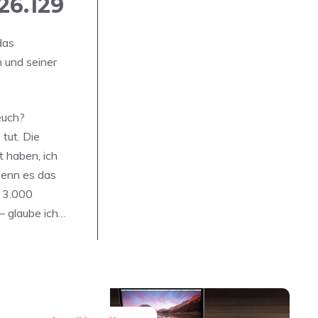
26.129
das
n und seiner
euch?
tut. Die
t haben, ich
wenn es das
r 3.000
– glaube ich…