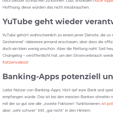
noch besser schnüffeln zu können. Laut Snowden
hätte Appl
Hoffnung, diese würden das nicht missbrauchen.
YuTube geht wieder veran
YuTube gehört wahrscheinlich zu einem jener Dienste, die so ä
Gestammel“ niiiiieeeee jemand anschauen, aber dass die offiz
doch ein klein wenig unschön. Aber die Rettung naht: Seit he
Changelog – veröffentlicht hat, um den Stromverbrauch wied
Katzenvideos
!
Banking-Apps potenziell un
Liebe Nutzer von Banking-Apps: Hört auf eure Bank und spi
empfangen würde. Das ist bei den meisten Banken ohnehin nic
mit der so gut wie alle „zweite Faktoren“ funktionieren,
ist po
aber „sehr schwer“ tritt „gar nicht“ in den Hintern.