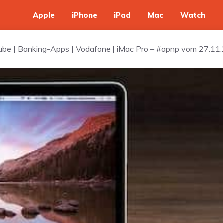
Apple
iPhone
iPad
Mac
Watch
ube | Banking-Apps | Vodafone | iMac Pro – #apnp vom 27.11