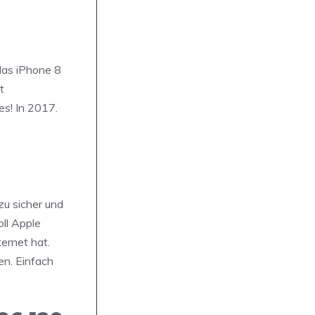
 das iPhone 8
t
es! In 2017.
zu sicher und
oll Apple
ernet hat.
en. Einfach