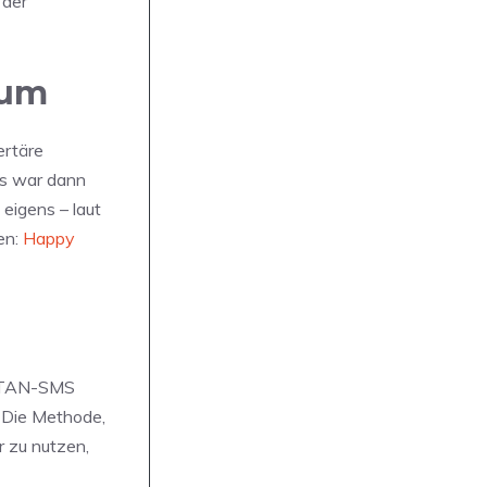
n der
 um
ertäre
as war dann
eigens – laut
en:
Happy
ie TAN-SMS
. Die Methode,
r zu nutzen,