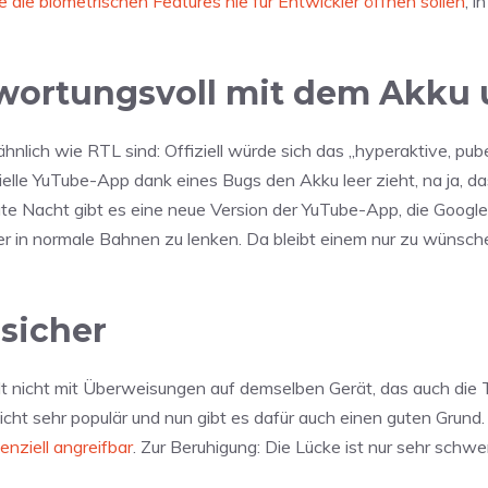
e die biometrischen Features nie für Entwickler öffnen sollen
, i
twortungsvoll mit dem Akku
hnlich wie RTL sind: Offiziell würde sich das „hyperaktive, pub
ielle YuTube-App dank eines Bugs den Akku leer zieht, na ja, d
ute Nacht gibt es eine neue Version der YuTube-App, die Google 
er in normale Bahnen zu lenken. Da bleibt einem nur zu wünsch
sicher
elt nicht mit Überweisungen auf demselben Gerät, das auch d
ht sehr populär und nun gibt es dafür auch einen guten Grund
tenziell angreifbar
. Zur Beruhigung: Die Lücke ist nur sehr schwe