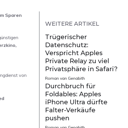
zum Sparen
WEITERE ARTIKEL
Trügerischer
günstigen
Datenschutz:
erzkino,
Verspricht Apples
Private Relay zu viel
Privatsphäre in Safari?
ingdienst von
Roman van Genabith
Durchbruch für
Foldables: Apples
ed
iPhone Ultra dürfte
Falter-Verkäufe
pushen
Roman van Genabith