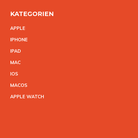
KATEGORIEN
APPL
E
IPHON
E
IPA
D
MA
C
IO
S
MACO
S
APPLE WATC
H