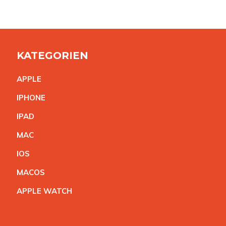
KATEGORIEN
APPL
E
IPHON
E
IPA
D
MA
C
IO
S
MACO
S
APPLE WATC
H