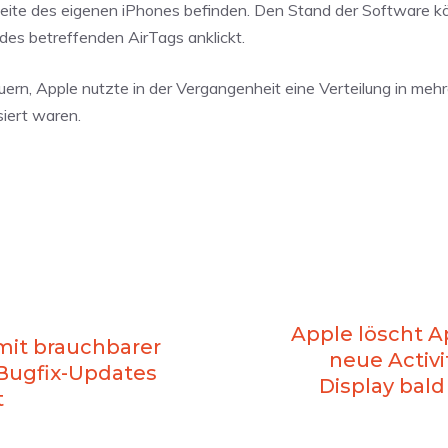
hweite des eigenen iPhones befinden. Den Stand der Software kön
des betreffenden AirTags anklickt.
ern, Apple nutzte in der Vergangenheit eine Verteilung in meh
siert waren.
Apple löscht A
 mit brauchbarer
neue Activi
 Bugfix-Updates
Display bald
t