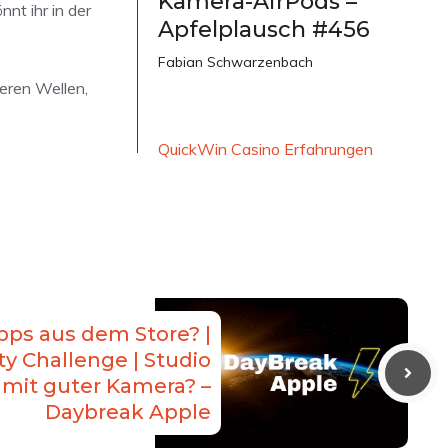
Kamera-AirPods –
nt ihr in der
Apfelplausch #456
Fabian Schwarzenbach
reren Wellen,
QuickWin Casino Erfahrungen
pps aus dem Store? |
ty Challenge | Studio
 mit guter Kamera? –
Daybreak Apple