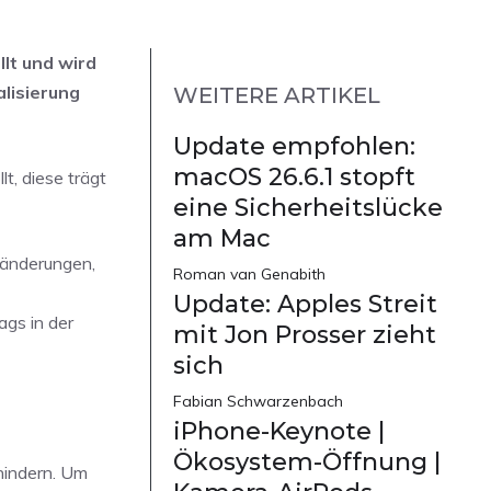
lt und wird
alisierung
WEITERE ARTIKEL
Update empfohlen:
macOS 26.6.1 stopft
t, diese trägt
eine Sicherheitslücke
am Mac
nsänderungen,
Roman van Genabith
Update: Apples Streit
ags in der
mit Jon Prosser zieht
sich
Fabian Schwarzenbach
iPhone-Keynote |
Ökosystem-Öffnung |
hindern. Um