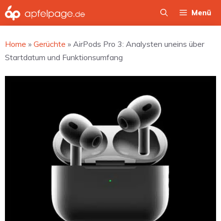
Zum
Menü
Inhalt
springen
Home
»
Gerüchte
»
AirPods Pro 3: Analysten uneins über
Startdatum und Funktionsumfang