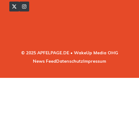
© 2025 APFELPAGE.DE • WakeUp Media OHG
News Feed
Datenschutz
Impressum