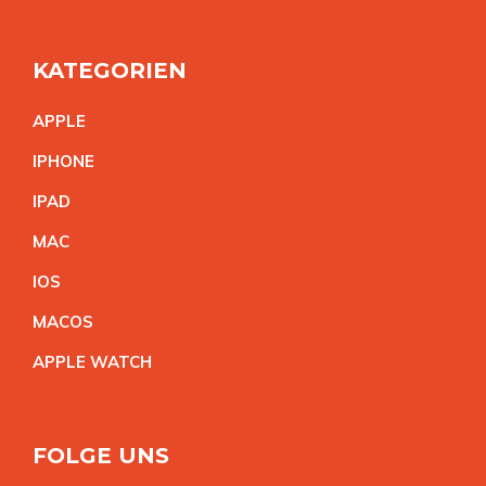
KATEGORIEN
APPL
E
IPHON
E
IPA
D
MA
C
IO
S
MACO
S
APPLE WATC
H
FOLGE UNS