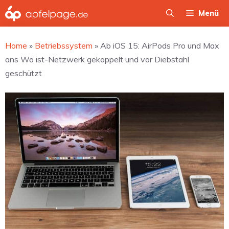
Zum
Menü
Inhalt
springen
Home
»
Betriebssystem
»
Ab iOS 15: AirPods Pro und Max
ans Wo ist-Netzwerk gekoppelt und vor Diebstahl
geschützt