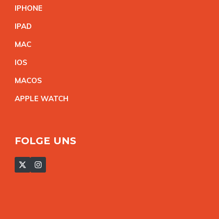
IPHON
E
IPA
D
MA
C
IO
S
MACO
S
APPLE WATC
H
FOLGE UNS