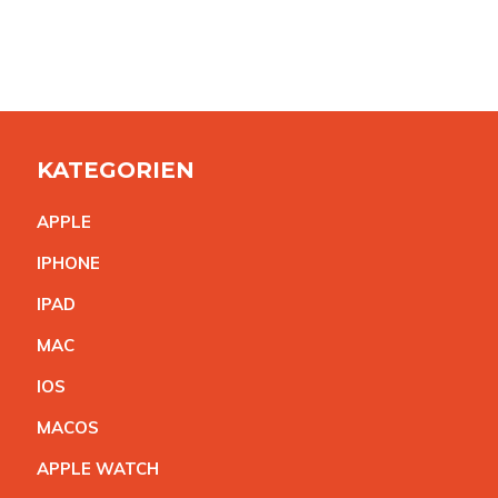
KATEGORIEN
APPL
E
IPHON
E
IPA
D
MA
C
IO
S
MACO
S
APPLE WATC
H