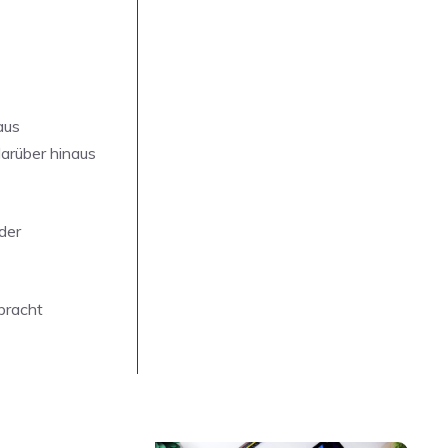
aus
arüber hinaus
der
bracht