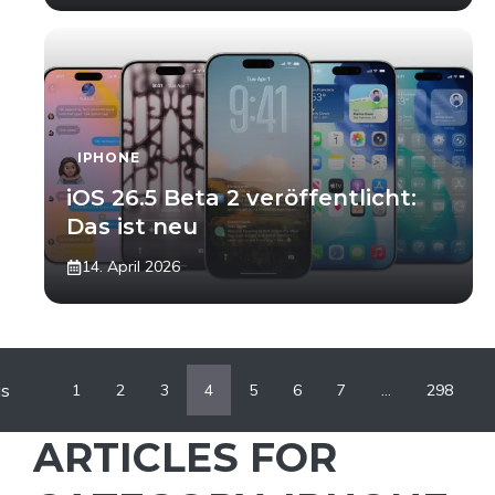
IPHONE
iOS 26.5 Beta 2 veröffentlicht:
Das ist neu
14. April 2026
us
1
2
3
4
5
6
7
…
298
ARTICLES FOR