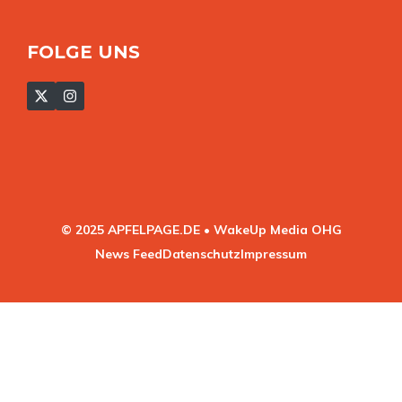
FOLGE UNS
© 2025 APFELPAGE.DE • WakeUp Media OHG
News Feed
Datenschutz
Impressum