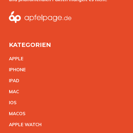
KATEGORIEN
APPL
E
IPHON
E
IPA
D
MA
C
IO
S
MACO
S
APPLE WATC
H