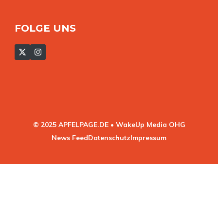
FOLGE UNS
© 2025 APFELPAGE.DE • WakeUp Media OHG
News Feed
Datenschutz
Impressum