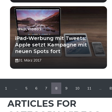
IPAD
,
VIDEOS
iPad-Werbung mit Tweets:
Apple setzt Kampagne mit
neuen Spots fort
31. März 2017
1
…
5
6
7
8
9
10
11
…
8
ARTICLES FOR