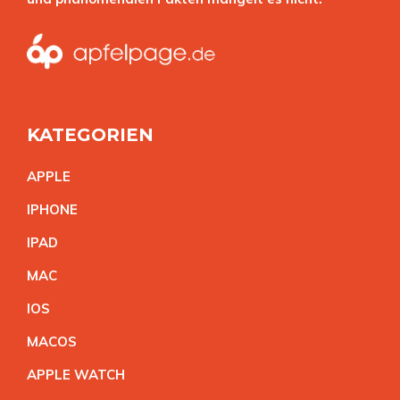
KATEGORIEN
APPL
E
IPHON
E
IPA
D
MA
C
IO
S
MACO
S
APPLE WATC
H