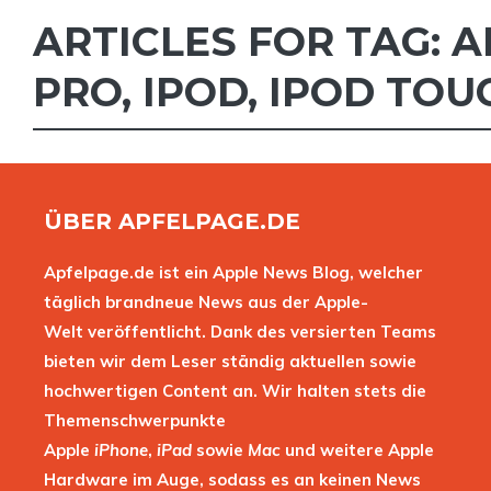
ARTICLES FOR TAG:
A
PRO
,
IPOD
,
IPOD TOU
ÜBER APFELPAGE.DE
Apfelpage.de ist ein Apple News Blog, welcher
täglich brandneue News aus der Apple-
Welt veröffentlicht. Dank des versierten Teams
bieten wir dem Leser ständig aktuellen sowie
hochwertigen Content an. Wir halten stets die
Themenschwerpunkte
Apple
iPhone
,
iPad
sowie
Mac
und weitere Apple
Hardware im Auge, sodass es an keinen News