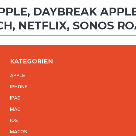
PPLE
,
DAYBREAK APPL
CH
,
NETFLIX
,
SONOS R
KATEGORIEN
APPL
E
IPHON
E
IPA
D
MA
C
IO
S
MACO
S