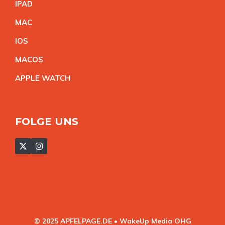
IPA
D
MA
C
IO
S
MACO
S
APPLE WATC
H
FOLGE UNS
© 2025 APFELPAGE.DE • WakeUp Media OHG