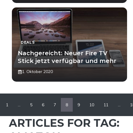
DEALS
Nachgereicht: Neuer Fire TV
Stick jetzt verfügbar und mehr
1. Oktober 2020
1
…
5
6
7
8
9
10
11
…
1
ARTICLES FOR TAG: