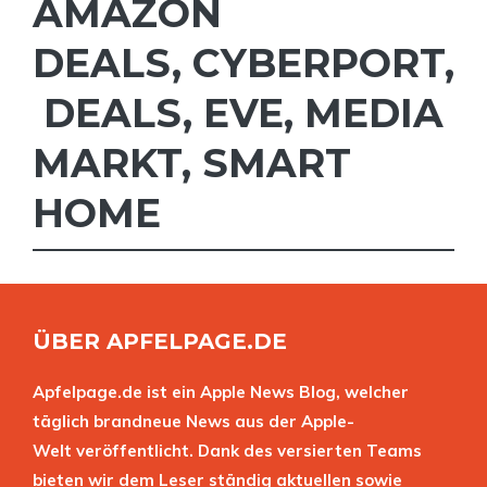
AMAZON
DEALS
,
CYBERPORT
,
DEALS
,
EVE
,
MEDIA
MARKT
,
SMART
HOME
ÜBER APFELPAGE.DE
Apfelpage.de ist ein Apple News Blog, welcher
täglich brandneue News aus der Apple-
Welt veröffentlicht. Dank des versierten Teams
bieten wir dem Leser ständig aktuellen sowie