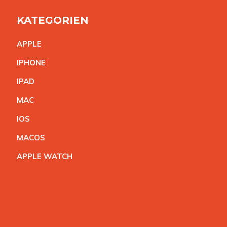
KATEGORIEN
APPL
E
IPHON
E
IPA
D
MA
C
IO
S
MACO
S
APPLE WATC
H