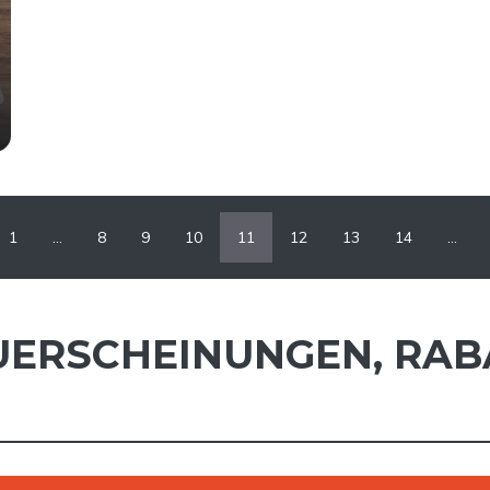
1
…
8
9
10
11
12
13
14
…
UERSCHEINUNGEN
,
RAB