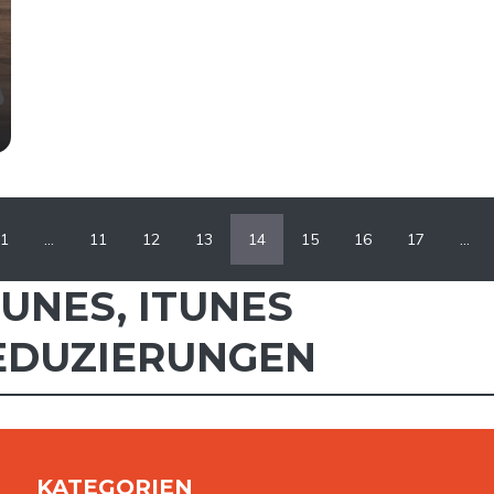
1
…
11
12
13
14
15
16
17
…
TUNES
,
ITUNES
EDUZIERUNGEN
KATEGORIEN