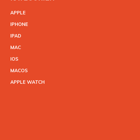
APPL
E
IPHON
E
IPA
D
MA
C
IO
S
MACO
S
APPLE WATC
H