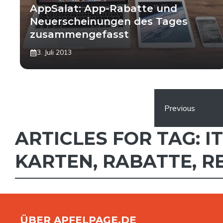
AppSalat: App-Rabatte und
Neuerscheinungen des Tages
zusammengefasst
3. Juli 2013
Previous
ARTICLES FOR TAG:
I
KARTEN
,
RABATTE
,
R
ÜBER APFELPAGE.DE