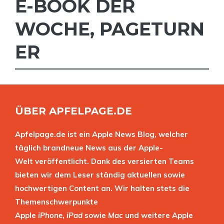
E-BOOK DER
WOCHE
,
PAGETURN
ER
ÜBER APFELPAGE.DE
Apfelpage.de ist ein Apple News Blog, welcher
täglich brandneue News aus der Apple-
Welt veröffentlicht. Dank des versierten Teams
bieten wir dem Leser ständig aktuellen sowie
hochwertigen Content an. Wir halten stets die
Themenschwerpunkte
Apple
iPhone
,
iPad
sowie
Mac
und weitere Apple