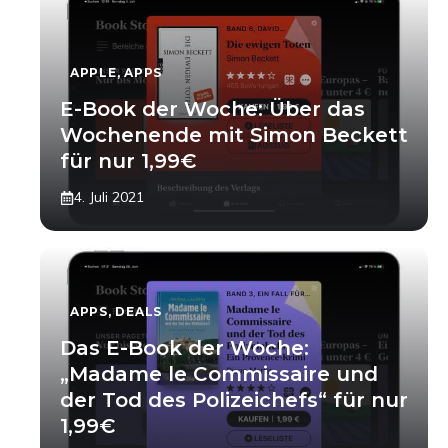
APPLE
,
APPS
E-Book der Woche: Über das
Wochenende mit Simon Beckett
für nur 1,99€
4. Juli 2021
APPS
,
DEALS
Das E-Book der Woche:
„Madame le Commissaire und
der Tod des Polizeichefs“ für nur
1,99€