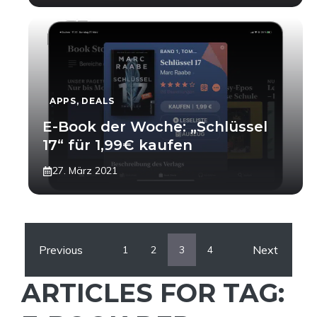
APPS
,
DEALS
E-Book der Woche: „Schlüssel
17“ für 1,99€ kaufen
27. März 2021
Previous
Next
1
2
3
4
ARTICLES FOR TAG: