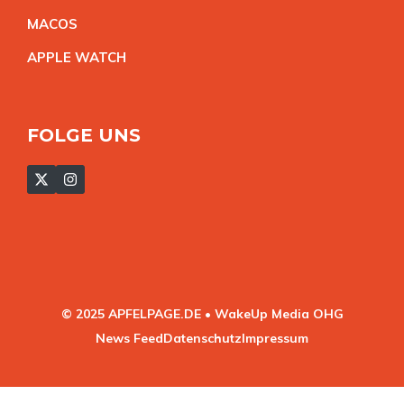
MACO
S
APPLE WATC
H
FOLGE UNS
© 2025 APFELPAGE.DE • WakeUp Media OHG
News Feed
Datenschutz
Impressum