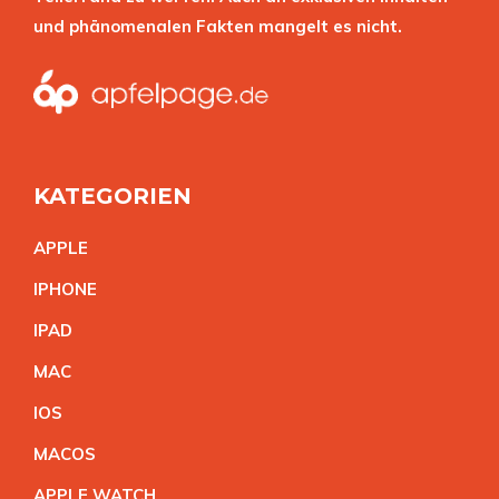
und phänomenalen Fakten mangelt es nicht.
KATEGORIEN
APPL
E
IPHON
E
IPA
D
MA
C
IO
S
MACO
S
APPLE WATC
H