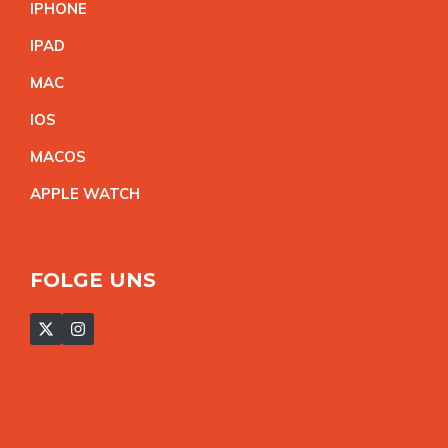
IPHON
E
IPA
D
MA
C
IO
S
MACO
S
APPLE WATC
H
FOLGE UNS