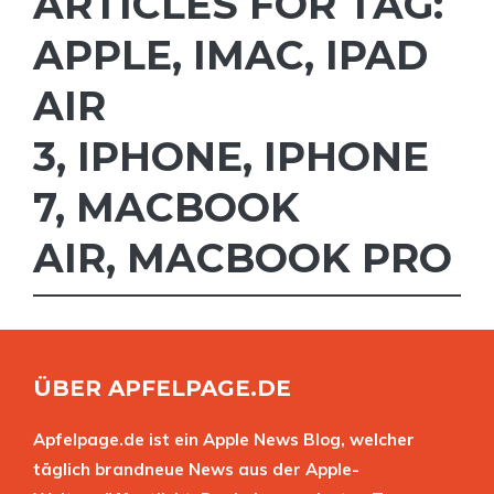
ARTICLES FOR TAG:
APPLE
,
IMAC
,
IPAD
AIR
3
,
IPHONE
,
IPHONE
7
,
MACBOOK
AIR
,
MACBOOK PRO
ÜBER APFELPAGE.DE
Apfelpage.de ist ein Apple News Blog, welcher
täglich brandneue News aus der Apple-