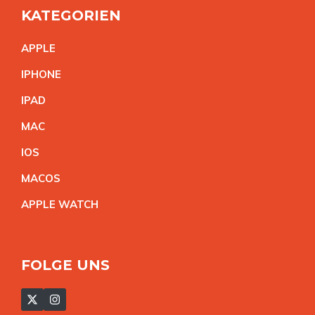
KATEGORIEN
APPL
E
IPHON
E
IPA
D
MA
C
IO
S
MACO
S
APPLE WATC
H
FOLGE UNS