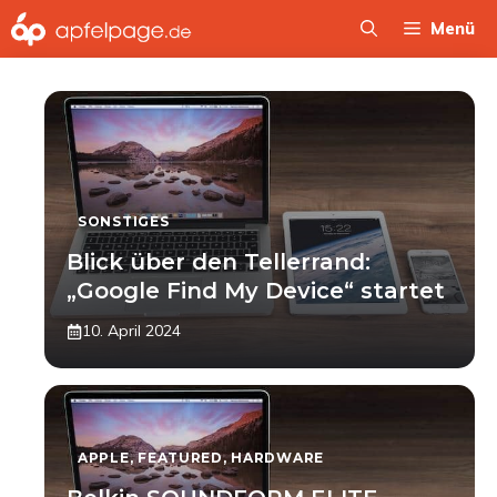
Zum
Menü
Inhalt
springen
SONSTIGES
Blick über den Tellerrand:
„Google Find My Device“ startet
10. April 2024
APPLE
,
FEATURED
,
HARDWARE