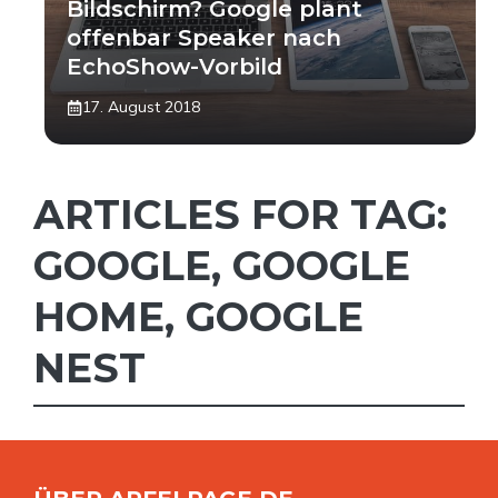
Bildschirm? Google plant
offenbar Speaker nach
EchoShow-Vorbild
17. August 2018
ARTICLES FOR TAG:
GOOGLE
,
GOOGLE
HOME
,
GOOGLE
NEST