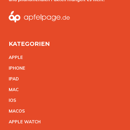
KATEGORIEN
APPL
E
IPHON
E
IPA
D
MA
C
IO
S
MACO
S
APPLE WATC
H