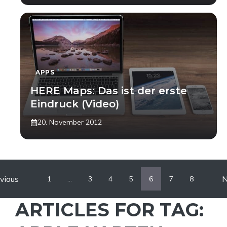
APPS
HERE Maps: Das ist der erste
Eindruck (Video)
20. November 2012
vious
N
1
…
3
4
5
6
7
8
ARTICLES FOR TAG: