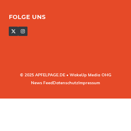
FOLGE UNS
© 2025 APFELPAGE.DE • WakeUp Media OHG
News Feed
Datenschutz
Impressum