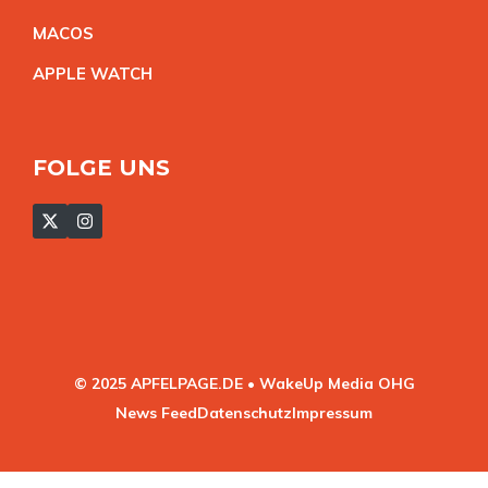
MACO
S
APPLE WATC
H
FOLGE UNS
© 2025 APFELPAGE.DE • WakeUp Media OHG
News Feed
Datenschutz
Impressum