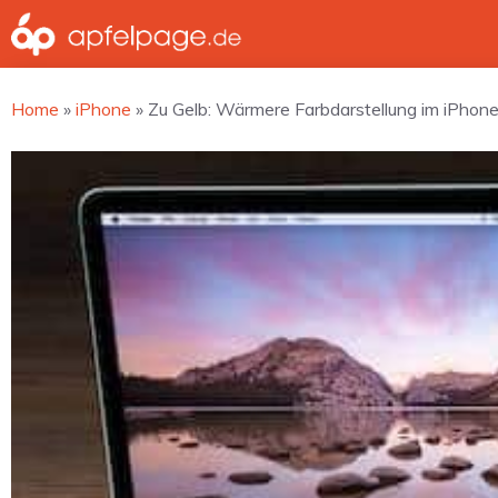
Zum
Inhalt
springen
Home
»
iPhone
»
Zu Gelb: Wärmere Farbdarstellung im iPhone