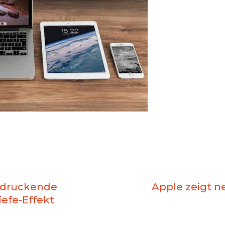
indruckende
Apple zeigt n
iefe-Effekt