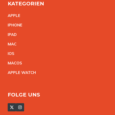
KATEGORIEN
APPL
E
IPHON
E
IPA
D
MA
C
IO
S
MACO
S
APPLE WATC
H
FOLGE UNS