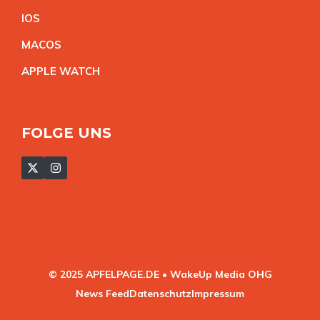
IO
S
MACO
S
APPLE WATC
H
FOLGE UNS
© 2025 APFELPAGE.DE • WakeUp Media OHG
News Feed
Datenschutz
Impressum