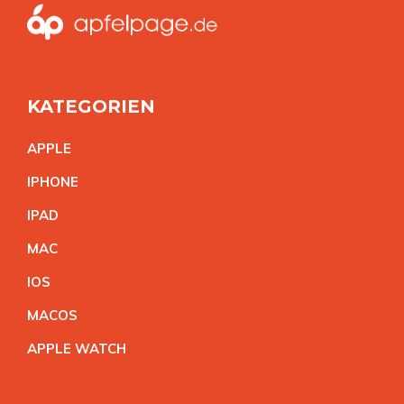
KATEGORIEN
APPL
E
IPHON
E
IPA
D
MA
C
IO
S
MACO
S
APPLE WATC
H