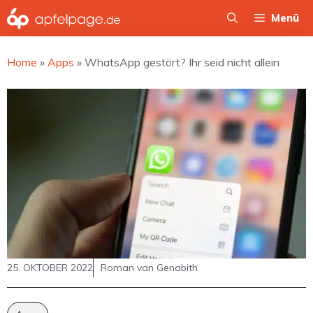
Zum
Menü
Inhalt
springen
Home
»
Apps
»
WhatsApp gestört? Ihr seid nicht allein
25. OKTOBER 2022
Roman van Genabith