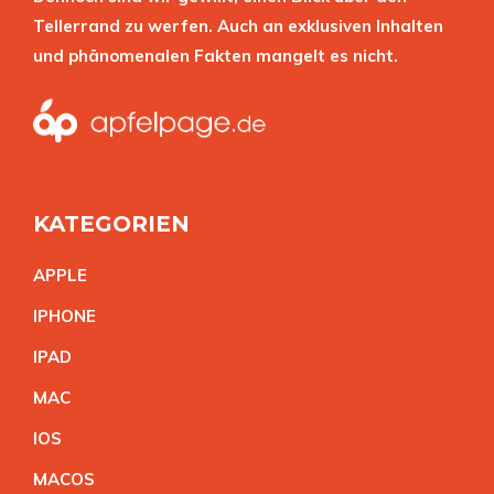
Tellerrand zu werfen. Auch an exklusiven Inhalten
und phänomenalen Fakten mangelt es nicht.
KATEGORIEN
APPL
E
IPHON
E
IPA
D
MA
C
IO
S
MACO
S