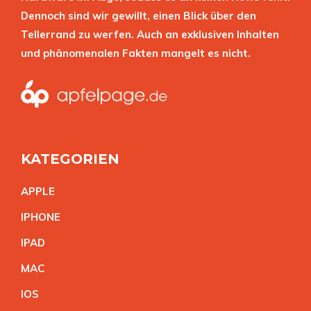
Dennoch sind wir gewillt, einen Blick über den
Tellerrand zu werfen. Auch an exklusiven Inhalten
und phänomenalen Fakten mangelt es nicht.
KATEGORIEN
APPL
E
IPHON
E
IPA
D
MA
C
IO
S