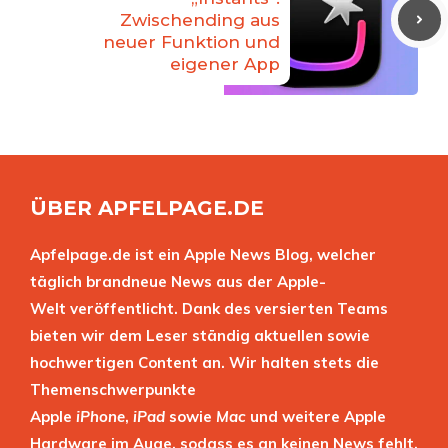
Zwischending aus
neuer Funktion und
eigener App
ÜBER APFELPAGE.DE
Apfelpage.de ist ein Apple News Blog, welcher
täglich brandneue News aus der Apple-
Welt veröffentlicht. Dank des versierten Teams
bieten wir dem Leser ständig aktuellen sowie
hochwertigen Content an. Wir halten stets die
Themenschwerpunkte
Apple
iPhone
,
iPad
sowie
Mac
und weitere Apple
Hardware im Auge, sodass es an keinen News fehlt.