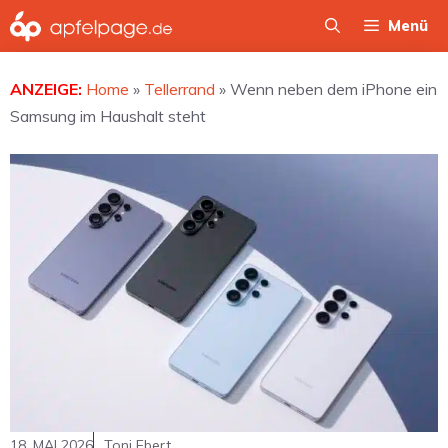
Zum
Menü
Inhalt
springen
ANZEIGE:
Home
»
Tellerrand
»
Wenn neben dem iPhone ein
Samsung im Haushalt steht
18. MAI 2026
Toni Ebert