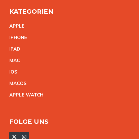
KATEGORIEN
APPL
E
IPHON
E
IPA
D
MA
C
IO
S
MACO
S
APPLE WATC
H
FOLGE UNS