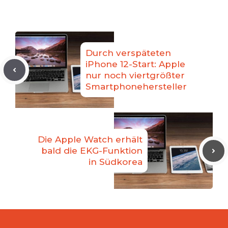
Durch verspäteten
iPhone 12-Start: Apple
nur noch viertgrößter
Smartphonehersteller
Die Apple Watch erhält
bald die EKG-Funktion
in Südkorea