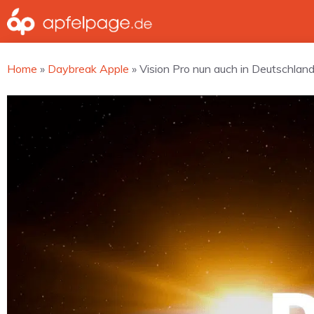
Zum
Inhalt
springen
Home
»
Daybreak Apple
»
Vision Pro nun auch in Deutschland 