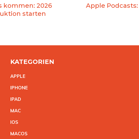
as kommen: 2026
Apple Podcasts:
ktion starten
KATEGORIEN
APPL
E
IPHON
E
IPA
D
MA
C
IO
S
MACO
S