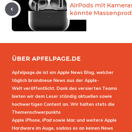
AirPods mit Kamer
könnte Massenprodu
ÜBER APFELPAGE.DE
Apfelpage.de ist ein Apple News Blog, welcher
täglich brandneue News aus der Apple-
Welt veröffentlicht. Dank des versierten Teams
bieten wir dem Leser ständig aktuellen sowie
hochwertigen Content an. Wir halten stets die
Themenschwerpunkte
Apple
iPhone
,
iPad
sowie
Mac
und weitere Apple
Hardware im Auge, sodass es an keinen News