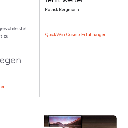
fehlt weiter
Patrick Bergmann
gewährleistet
QuickWin Casino Erfahrungen
ät zu
gegen
ier
.