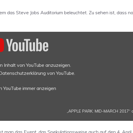
m das Steve Jobs Auditorium beleuchtet. Zu sehen ist, dass no
en Inhalt von YouTube anzuzeigen.
Datenschutzerklärung von YouTube
.
on YouTube immer anzeigen
„APPLE PARK: MID-MARCH 2017“ di
sst man das Event, das Spekulationsweise auch auf den 4. April