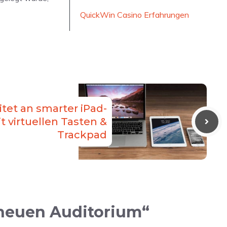
QuickWin Casino Erfahrungen
itet an smarter iPad-
t virtuellen Tasten &
Trackpad
 neuen Auditorium“