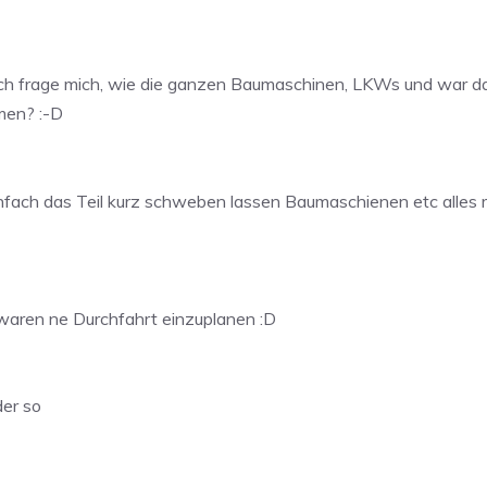
h frage mich, wie die ganzen Baumaschinen, LKWs und war da 
men? :-D
nfach das Teil kurz schweben lassen Baumaschienen etc alles r
 waren ne Durchfahrt einzuplanen :D
der so