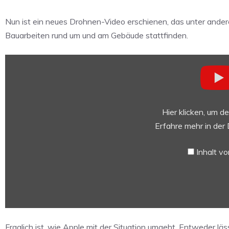
Nun ist ein neues Drohnen-Video erschienen, das unter andere
Bauarbeiten rund um und am Gebäude stattfinden.
„APPLE
PARK:
MID-
MARCH
2017“
Hier klicken, um d
von
Erfahre mehr in der
YouTube
anzeigen
Inhalt v
Fraglich ist, wie Apple mit der Situation umgeht. Entweder lä