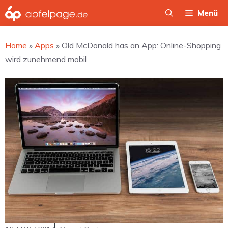
Zum
Menü
Inhalt
springen
Home
»
Apps
»
Old McDonald has an App: Online-Shopping
wird zunehmend mobil