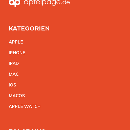
KATEGORIEN
APPL
E
IPHON
E
IPA
D
MA
C
IO
S
MACO
S
APPLE WATC
H