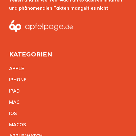
und phänomenalen Fakten mangelt es nicht.
KATEGORIEN
APPL
E
IPHON
E
IPA
D
MA
C
IO
S
MACO
S
APPLE WATC
H