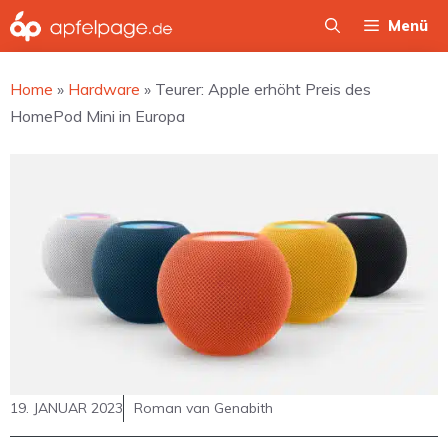
Zum
Menü
Inhalt
springen
Home
»
Hardware
»
Teurer: Apple erhöht Preis des
HomePod Mini in Europa
19. JANUAR 2023
Roman van Genabith