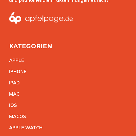
und phänomenalen Fakten mangelt es nicht.
KATEGORIEN
APPL
E
IPHON
E
IPA
D
MA
C
IO
S
MACO
S
APPLE WATC
H