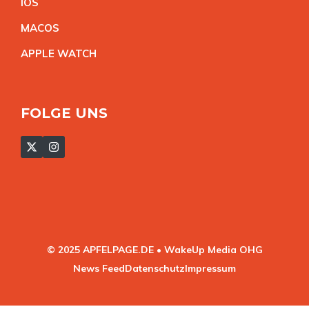
IO
S
MACO
S
APPLE WATC
H
FOLGE UNS
© 2025 APFELPAGE.DE • WakeUp Media OHG
News Feed
Datenschutz
Impressum