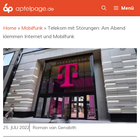
Zum
Menü
Inhalt
springen
Home
»
Mobilfunk
»
Telekom mit Störungen: Am Abend
klemmen Internet und Mobilfunk
25. JULI 2022
Roman van Genabith