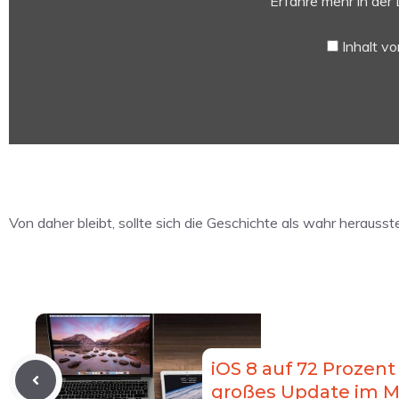
Erfahre mehr in der
brooklyn
new
Inhalt v
york“
von
YouTube
anzeigen
Von daher bleibt, sollte sich die Geschichte als wahr herausste
iOS 8 auf 72 Prozent
großes Update im M