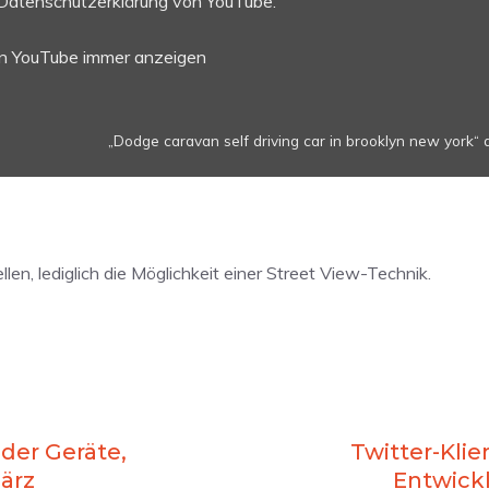
Datenschutzerklärung von YouTube
.
on YouTube immer anzeigen
„Dodge caravan self driving car in brooklyn new york“ 
llen, lediglich die Möglichkeit einer Street View-Technik.
 der Geräte,
Twitter-Klie
ärz
Entwick