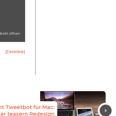
direkt öffnen
[
Direktlink
]
nt Tweetbot für Mac:
ler teasern Redesign