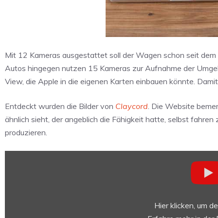
Mit 12 Kameras ausgestattet soll der Wagen schon seit dem l
Autos hingegen nutzen 15 Kameras zur Aufnahme der Umgebun
View, die Apple in die eigenen Karten einbauen könnte. Damit 
Entdeckt wurden die Bilder von
Claycord
. Die Website beme
ähnlich sieht, der angeblich die Fähigkeit hatte, selbst fahren 
produzieren.
„Dodge
caravan
self
driving
car
Hier klicken, um d
in