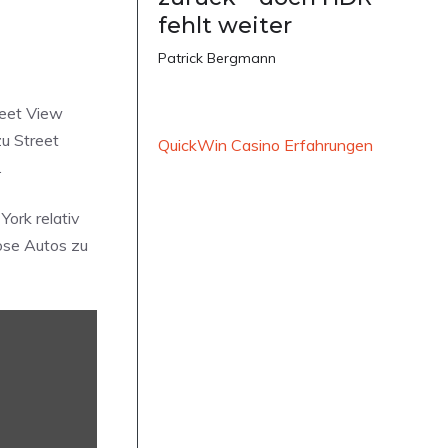
fehlt weiter
Patrick Bergmann
reet View
u Street
QuickWin Casino Erfahrungen
.
ork relativ
lose Autos zu