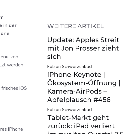
em
e in der
WEITERE ARTIKEL
hone
Update: Apples Streit
mit Jon Prosser zieht
sich
 benutzen
utzt werden
Fabian Schwarzenbach
iPhone-Keynote |
Ökosystem-Öffnung |
frisches iOS
Kamera-AirPods –
Apfelplausch #456
Fabian Schwarzenbach
Tablet-Markt geht
zurück: iPad verliert
eres iPhone