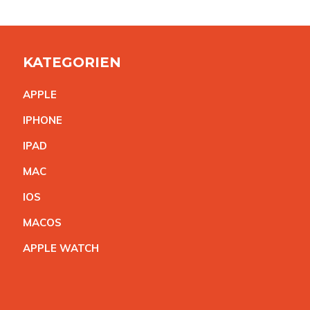
KATEGORIEN
APPL
E
IPHON
E
IPA
D
MA
C
IO
S
MACO
S
APPLE WATC
H