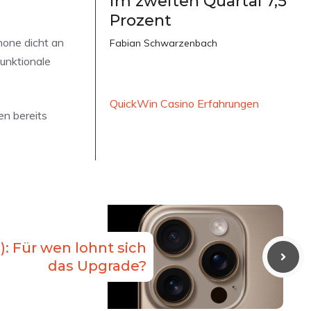
im zweiten Quartal 7,5
Prozent
hone dicht an
Fabian Schwarzenbach
funktionale
QuickWin Casino Erfahrungen
en bereits
): Für wen lohnt sich
das Upgrade?