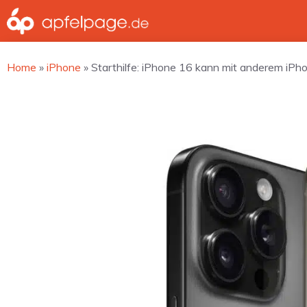
Zum
Inhalt
springen
Home
»
iPhone
»
Starthilfe: iPhone 16 kann mit anderem iPh