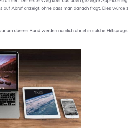
c zu öffnen. Der erste Weg über das oben gezeigte App-Icon leg
nfos auf Abruf anzeigt, ohne dass man danach fragt. Dies würde
sbar am oberen Rand werden nämlich ohnehin solche Hilfsprog