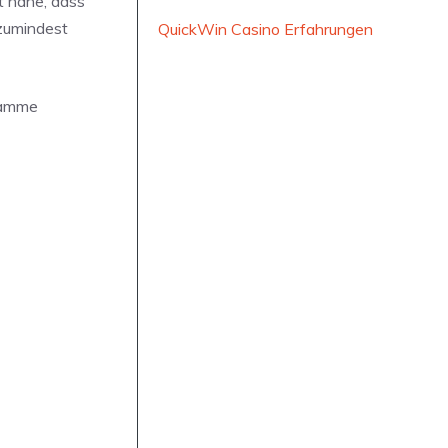
t nahe, dass
 zumindest
QuickWin Casino Erfahrungen
ramme