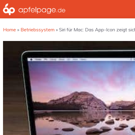
Zum
Inhalt
springen
Home
»
Betriebssystem
»
Siri für Mac: Das App-Icon zeigt sic