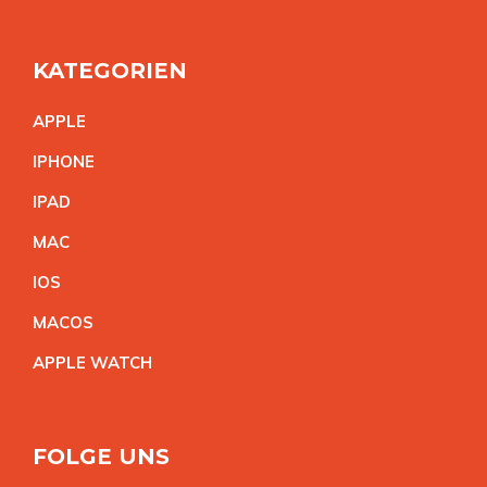
KATEGORIEN
APPL
E
IPHON
E
IPA
D
MA
C
IO
S
MACO
S
APPLE WATC
H
FOLGE UNS