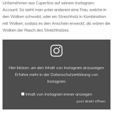
Unternehmen aus Cupertino auf seinem Instagram-
Account. So sieht man unter anderem eine Frau, welche in
den Wolken schwebt, oder ein Streichholz in Kombination
mit Wolken, sodass es den Anschein erweckt, als wären die
Wolken der Rauch des Streichholzes.
Inhalt
von
Instagram
anzeigen
Hier klicken, um den Inhalt von Instagram anzuzeigen.
Erfahre mehr in der
Datenschutzerklärung von
Instagram
.
Inhalt von Instagram immer anzeigen
post direkt öffnen