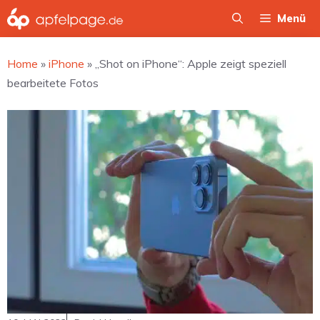
Zum
Menü
Inhalt
springen
Home
»
iPhone
»
„Shot on iPhone“: Apple zeigt speziell
bearbeitete Fotos