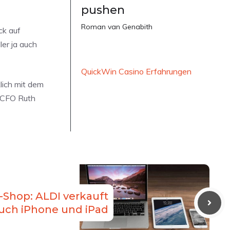
pushen
Roman van Genabith
ck auf
er ja auch
QuickWin Casino Erfahrungen
lich mit dem
d CFO Ruth
-Shop: ALDI verkauft
auch iPhone und iPad