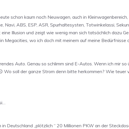
heute schon kaum noch Neuwagen, auch in Kleinwagenbereich, di
, Navi, ABS, ESP, ASR, Spurhaltesysten, Totwinkelassi, Sekund
ist eine Illusion und zeigt wie wenig man sich tatsächlich da
 in Megacities, wo ich doch mit meinem auf meine Bedürfniss
ahrendes Auto. Genau so schlimm sind E-Autos. Wenn ich mir so
☹️ Wo soll der ganze Strom denn bitte herkommen? Wie teuer 
si…
nn in Deutschland „plötzlich “ 20 Millionen PKW an der Steckdo