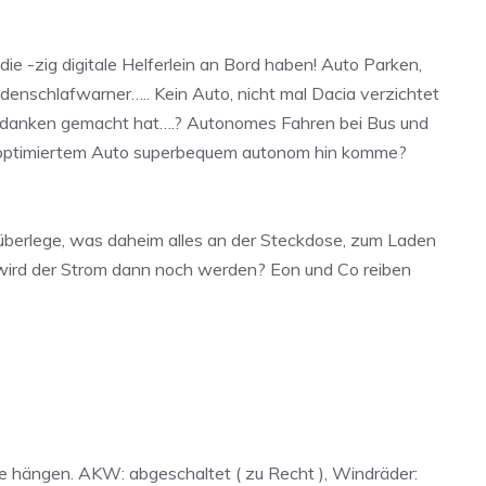
e -zig digitale Helferlein an Bord haben! Auto Parken,
enschlafwarner….. Kein Auto, nicht mal Dacia verzichtet
zu Gedanken gemacht hat….? Autonomes Fahren bei Bus und
e optimiertem Auto superbequem autonom hin komme?
 überlege, was daheim alles an der Steckdose, zum Laden
wird der Strom dann noch werden? Eon und Co reiben
se hängen. AKW: abgeschaltet ( zu Recht ), Windräder: