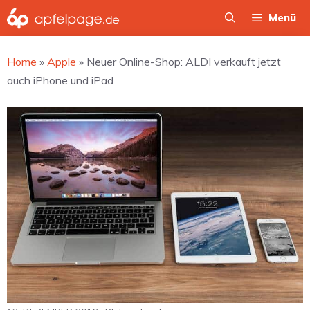
Zum
Menü
Inhalt
springen
Home
»
Apple
»
Neuer Online-Shop: ALDI verkauft jetzt
auch iPhone und iPad