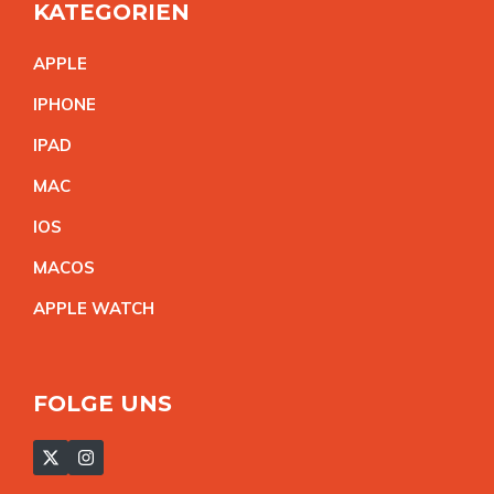
KATEGORIEN
APPL
E
IPHON
E
IPA
D
MA
C
IO
S
MACO
S
APPLE WATC
H
FOLGE UNS