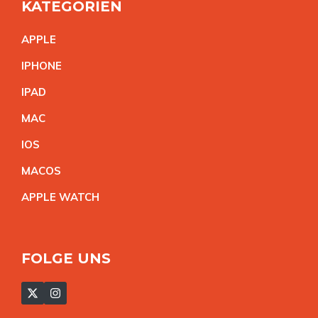
KATEGORIEN
APPL
E
IPHON
E
IPA
D
MA
C
IO
S
MACO
S
APPLE WATC
H
FOLGE UNS