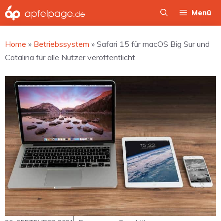
Zum
Menü
Inhalt
springen
Home
»
Betriebssystem
»
Safari 15 für macOS Big Sur und
Catalina für alle Nutzer veröffentlicht