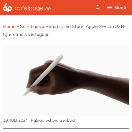
Zum
Menü
Inhalt
springen
Home
»
Sonstiges
»
Refurbished Store: Apple Pencil (USB-
C) erstmals verfügbar
10. JULI 2024
Fabian Schwarzenbach