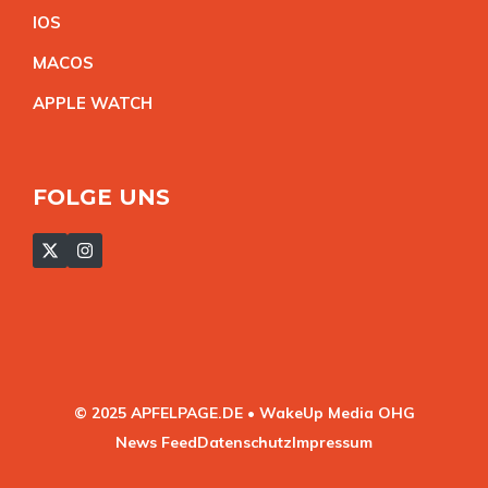
IO
S
MACO
S
APPLE WATC
H
FOLGE UNS
© 2025 APFELPAGE.DE • WakeUp Media OHG
News Feed
Datenschutz
Impressum