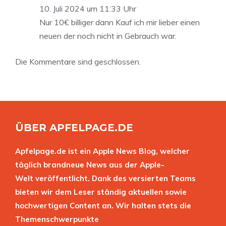
10. Juli 2024 um 11:33 Uhr
Nur 10€ billiger dann Kauf ich mir lieber einen
neuen der noch nicht in Gebrauch war.
Die Kommentare sind geschlossen.
ÜBER APFELPAGE.DE
Apfelpage.de ist ein Apple News Blog, welcher
täglich brandneue News aus der Apple-
Welt veröffentlicht. Dank des versierten Teams
bieten wir dem Leser ständig aktuellen sowie
hochwertigen Content an. Wir halten stets die
Themenschwerpunkte